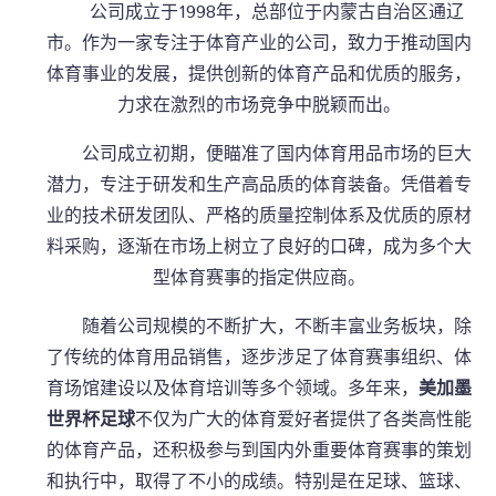
公司成立于1998年，总部位于内蒙古自治区通辽
市。作为一家专注于体育产业的公司，致力于推动国内
体育事业的发展，提供创新的体育产品和优质的服务，
力求在激烈的市场竞争中脱颖而出。
公司成立初期，便瞄准了国内体育用品市场的巨大
潜力，专注于研发和生产高品质的体育装备。凭借着专
业的技术研发团队、严格的质量控制体系及优质的原材
料采购，逐渐在市场上树立了良好的口碑，成为多个大
型体育赛事的指定供应商。
随着公司规模的不断扩大，不断丰富业务板块，除
了传统的体育用品销售，逐步涉足了体育赛事组织、体
育场馆建设以及体育培训等多个领域。多年来，
美加墨
世界杯足球
不仅为广大的体育爱好者提供了各类高性能
的体育产品，还积极参与到国内外重要体育赛事的策划
和执行中，取得了不小的成绩。特别是在足球、篮球、