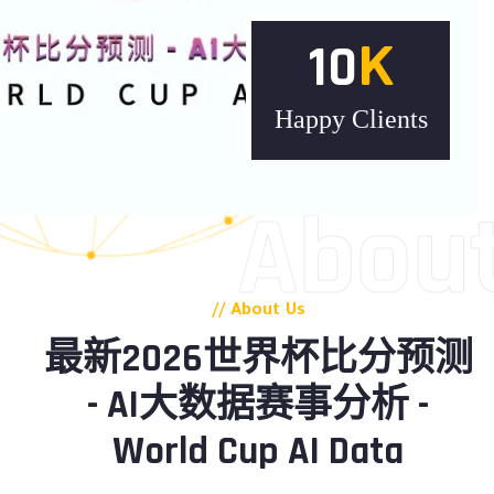
K
10
Happy Clients
About
// About Us
最新2026世界杯比分预测
- AI大数据赛事分析 -
World Cup AI Data