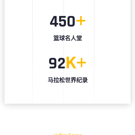
+
450
篮球名人堂
K+
92
马拉松世界纪录