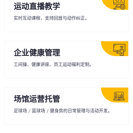
运动直播教学
实时互动课程，支持回放与动作纠正。
企业健康管理
工间操、健康讲座、员工运动福利定制。
场馆运营托管
足球场 / 篮球场 / 健身房的日常管理与活动开发。