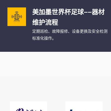
美加墨世界杯足球——器材
维护流程
定期巡检、故障报修、设备更换及安全检测
标准化操作。