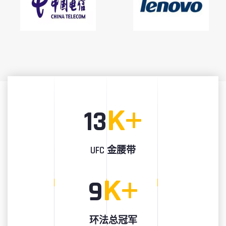
K+
13
UFC 金腰带
K+
9
环法总冠军