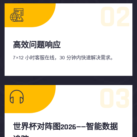
02
高效问题响应
7×12 小时客服在线，30 分钟内快速解决需求。
03
世界杯对阵图2026——智能数据