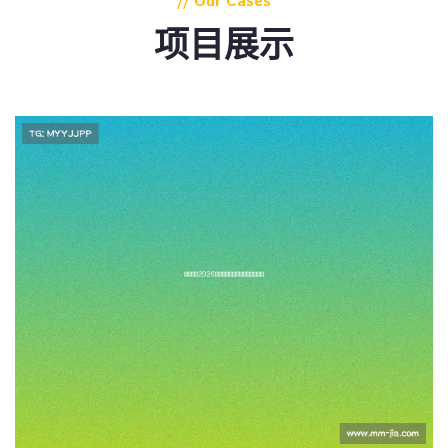
// Our Cases
项目展示