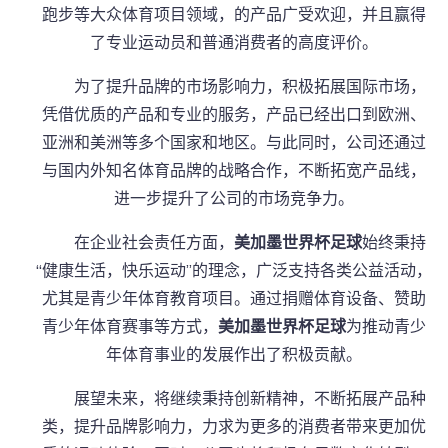
跑步等大众体育项目领域，的产品广受欢迎，并且赢得
了专业运动员和普通消费者的高度评价。
为了提升品牌的市场影响力，积极拓展国际市场，
凭借优质的产品和专业的服务，产品已经出口到欧洲、
亚洲和美洲等多个国家和地区。与此同时，公司还通过
与国内外知名体育品牌的战略合作，不断拓宽产品线，
进一步提升了公司的市场竞争力。
在企业社会责任方面，
美加墨世界杯足球
始终秉持
“健康生活，快乐运动”的理念，广泛支持各类公益活动，
尤其是青少年体育教育项目。通过捐赠体育设备、赞助
青少年体育赛事等方式，
美加墨世界杯足球
为推动青少
年体育事业的发展作出了积极贡献。
展望未来，将继续秉持创新精神，不断拓展产品种
类，提升品牌影响力，力求为更多的消费者带来更加优