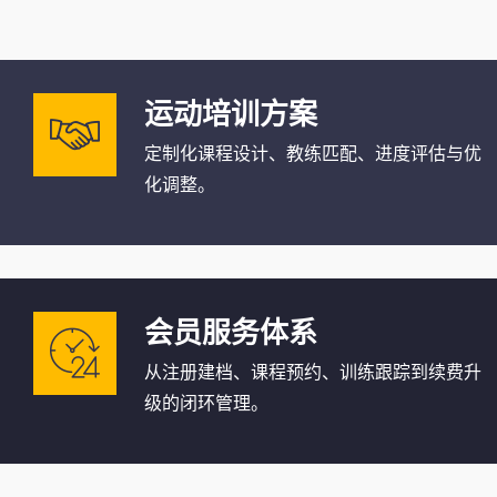
运动培训方案
定制化课程设计、教练匹配、进度评估与优
化调整。
会员服务体系
从注册建档、课程预约、训练跟踪到续费升
级的闭环管理。